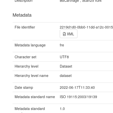
Description
BdCarthage , Scan25 IGN
Metadata
File identifier
2219d1d0-0bb0-11dd-a12c-001
XML
Metadata language
fre
Character set
UTF8
Hierarchy level
Dataset
Hierarchy level name
dataset
Date stamp
2022-06-17T11:33:40
Metadata standard name
ISO 19115:2003/19139
Metadata standard
1.0