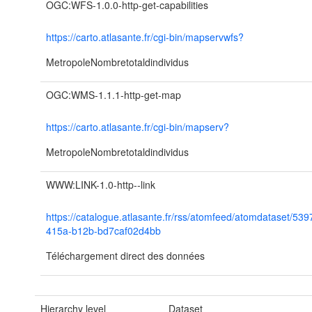
OGC:WFS-1.0.0-http-get-capabilities
https://carto.atlasante.fr/cgi-bin/mapservwfs?
MetropoleNombretotaldindividus
OGC:WMS-1.1.1-http-get-map
https://carto.atlasante.fr/cgi-bin/mapserv?
MetropoleNombretotaldindividus
WWW:LINK-1.0-http--link
https://catalogue.atlasante.fr/rss/atomfeed/atomdataset/53
415a-b12b-bd7caf02d4bb
Téléchargement direct des données
Hierarchy level
Dataset