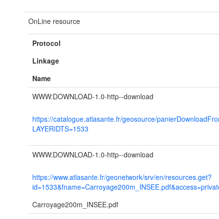
OnLine resource
Protocol
Linkage
Name
WWW:DOWNLOAD-1.0-http--download
https://catalogue.atlasante.fr/geosource/panierDownloadFr
LAYERIDTS=1533
WWW:DOWNLOAD-1.0-http--download
https://www.atlasante.fr/geonetwork/srv/en/resources.get?
id=1533&fname=Carroyage200m_INSEE.pdf&access=privat
Carroyage200m_INSEE.pdf