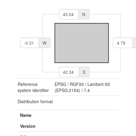
N
W
S
Reference
EPSG
/
RGF93 / Lambert-93
system identifier
(EPSG:2154)
/
7.4
Distribution format
Name
Version