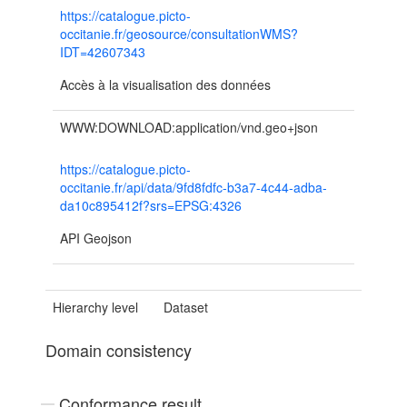
https://catalogue.picto-
occitanie.fr/geosource/consultationWMS?
IDT=42607343
Accès à la visualisation des données
WWW:DOWNLOAD:application/vnd.geo+json
https://catalogue.picto-
occitanie.fr/api/data/9fd8fdfc-b3a7-4c44-adba-
da10c895412f?srs=EPSG:4326
API Geojson
Hierarchy level
Dataset
Domain consistency
Conformance result