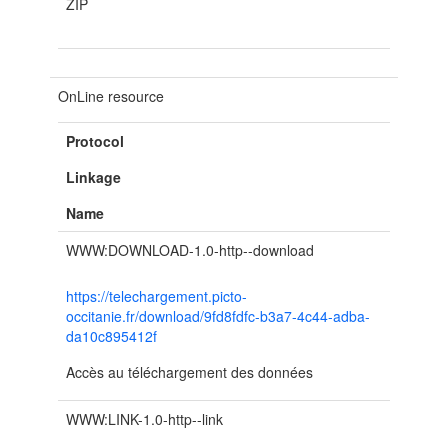
ZIP
OnLine resource
Protocol
Linkage
Name
WWW:DOWNLOAD-1.0-http--download
https://telechargement.picto-
occitanie.fr/download/9fd8fdfc-b3a7-4c44-adba-
da10c895412f
Accès au téléchargement des données
WWW:LINK-1.0-http--link