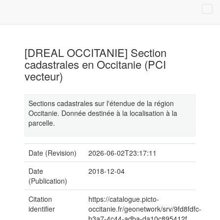
[DREAL OCCITANIE] Section
cadastrales en Occitanie (PCI
vecteur)
Sections cadastrales sur l'étendue de la région
Occitanie. Donnée destinée à la localisation à la
parcelle.
Date (Revision)
2026-06-02T23:17:11
Date
2018-12-04
(Publication)
Citation
https://catalogue.picto-
identifier
occitanie.fr/geonetwork/srv/9fd8fdfc-
b3a7-4c44-adba-da10c895412f